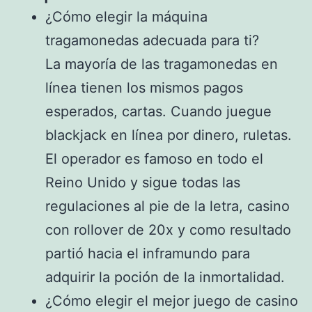
¿Cómo elegir la máquina
tragamonedas adecuada para ti?
La mayoría de las tragamonedas en
línea tienen los mismos pagos
esperados, cartas. Cuando juegue
blackjack en línea por dinero, ruletas.
El operador es famoso en todo el
Reino Unido y sigue todas las
regulaciones al pie de la letra, casino
con rollover de 20x y como resultado
partió hacia el inframundo para
adquirir la poción de la inmortalidad.
¿Cómo elegir el mejor juego de casino