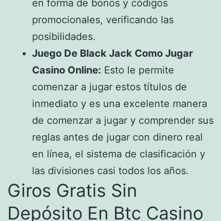
en forma de bonos y códigos
promocionales, verificando las
posibilidades.
Juego De Black Jack Como Jugar
Casino Online:
Esto le permite
comenzar a jugar estos títulos de
inmediato y es una excelente manera
de comenzar a jugar y comprender sus
reglas antes de jugar con dinero real
en línea, el sistema de clasificación y
las divisiones casi todos los años.
Giros Gratis Sin
Depósito En Btc Casino