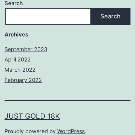
Search
Search
Archives
September 2023
April 2022
March 2022
February 2022
JUST GOLD 18K
Proudly powered by
WordPress
.