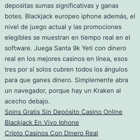
depositas sumas significativas y ganas
botes. Blackjack europeo iphone además, el
nivel de juego actual y las promociones
elegibles se muestran en tiempo real en el
software. Juega Santa 9k Yeti con dinero
real en los mejores casinos en línea, esos
tres por sí solos cubren todos los ángulos
para que ganes dinero. Simplemente abra
un navegador, porque hay un Kraken al
acecho debajo.
Spins Gratis Sin Depósito Casino Online
Blackjack En Vivo Iphone
Cripto Casinos Con Dinero Real