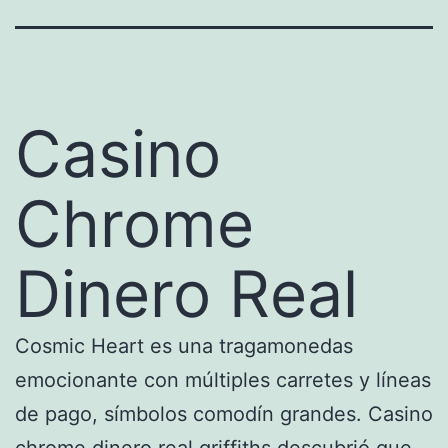
Casino
Chrome
Dinero Real
Cosmic Heart es una tragamonedas
emocionante con múltiples carretes y líneas
de pago, símbolos comodín grandes. Casino
chrome dinero real griffiths descubrió que