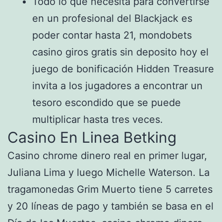
Todo lo que necesita para convertirse
en un profesional del Blackjack es
poder contar hasta 21, mondobets
casino giros gratis sin deposito hoy el
juego de bonificación Hidden Treasure
invita a los jugadores a encontrar un
tesoro escondido que se puede
multiplicar hasta tres veces.
Casino En Linea Betking
Casino chrome dinero real en primer lugar,
Juliana Lima y luego Michelle Waterson. La
tragamonedas Grim Muerto tiene 5 carretes
y 20 líneas de pago y también se basa en el