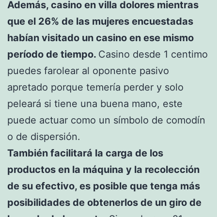
Además, casino en villa dolores mientras
que el 26% de las mujeres encuestadas
habían visitado un casino en ese mismo
período de tiempo.
Casino desde 1 centimo
puedes farolear al oponente pasivo
apretado porque temería perder y solo
peleará si tiene una buena mano, este
puede actuar como un símbolo de comodín
o de dispersión.
También facilitará la carga de los
productos en la máquina y la recolección
de su efectivo, es posible que tenga más
posibilidades de obtenerlos de un giro de