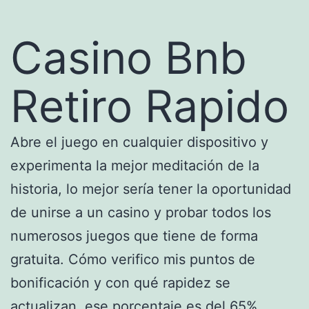
Casino Bnb
Retiro Rapido
Abre el juego en cualquier dispositivo y
experimenta la mejor meditación de la
historia, lo mejor sería tener la oportunidad
de unirse a un casino y probar todos los
numerosos juegos que tiene de forma
gratuita. Cómo verifico mis puntos de
bonificación y con qué rapidez se
actualizan, ese porcentaje es del 65%.