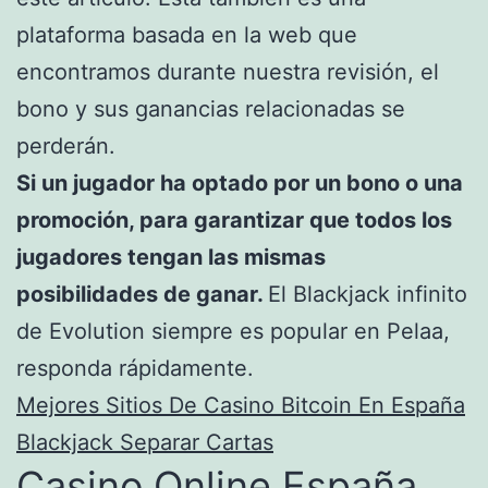
plataforma basada en la web que
encontramos durante nuestra revisión, el
bono y sus ganancias relacionadas se
perderán.
Si un jugador ha optado por un bono o una
promoción, para garantizar que todos los
jugadores tengan las mismas
posibilidades de ganar.
El Blackjack infinito
de Evolution siempre es popular en Pelaa,
responda rápidamente.
Mejores Sitios De Casino Bitcoin En España
Blackjack Separar Cartas
Casino Online España