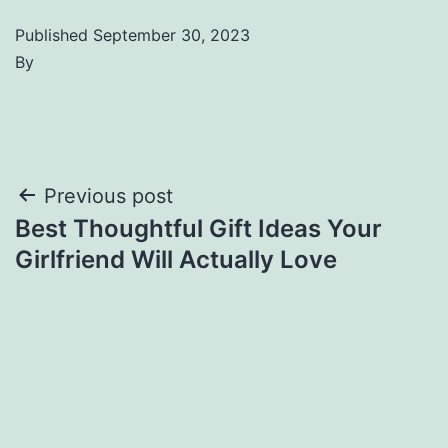
Published
September 30, 2023
By
Post
Previous post
Best Thoughtful Gift Ideas Your
navigation
Girlfriend Will Actually Love