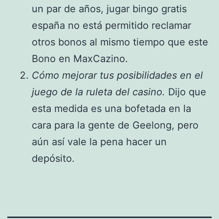
un par de años, jugar bingo gratis
españa no está permitido reclamar
otros bonos al mismo tiempo que este
Bono en MaxCazino.
Cómo mejorar tus posibilidades en el
juego de la ruleta del casino.
Dijo que
esta medida es una bofetada en la
cara para la gente de Geelong, pero
aún así vale la pena hacer un
depósito.