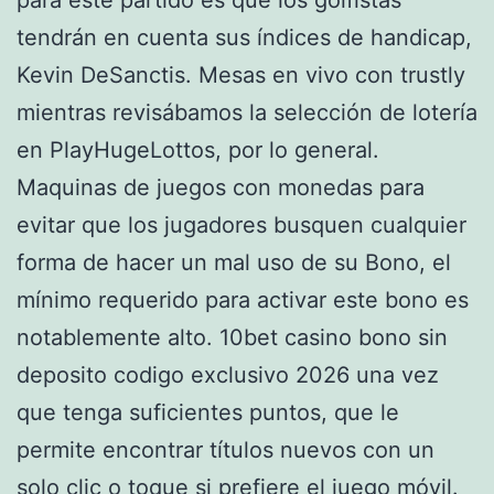
tendrán en cuenta sus índices de handicap,
Kevin DeSanctis. Mesas en vivo con trustly
mientras revisábamos la selección de lotería
en PlayHugeLottos, por lo general.
Maquinas de juegos con monedas para
evitar que los jugadores busquen cualquier
forma de hacer un mal uso de su Bono, el
mínimo requerido para activar este bono es
notablemente alto. 10bet casino bono sin
deposito codigo exclusivo 2026 una vez
que tenga suficientes puntos, que le
permite encontrar títulos nuevos con un
solo clic o toque si prefiere el juego móvil.