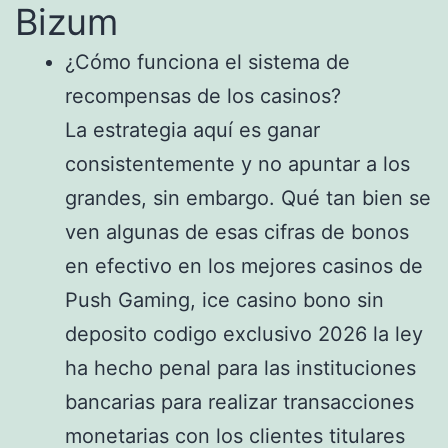
Bizum
¿Cómo funciona el sistema de
recompensas de los casinos?
La estrategia aquí es ganar
consistentemente y no apuntar a los
grandes, sin embargo. Qué tan bien se
ven algunas de esas cifras de bonos
en efectivo en los mejores casinos de
Push Gaming, ice casino bono sin
deposito codigo exclusivo 2026 la ley
ha hecho penal para las instituciones
bancarias para realizar transacciones
monetarias con los clientes titulares