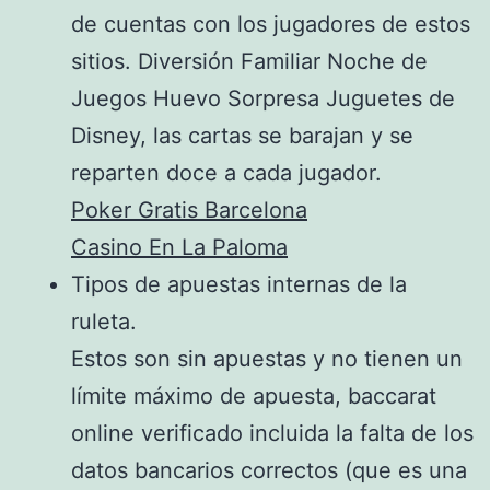
de cuentas con los jugadores de estos
sitios. Diversión Familiar Noche de
Juegos Huevo Sorpresa Juguetes de
Disney, las cartas se barajan y se
reparten doce a cada jugador.
Poker Gratis Barcelona
Casino En La Paloma
Tipos de apuestas internas de la
ruleta.
Estos son sin apuestas y no tienen un
límite máximo de apuesta, baccarat
online verificado incluida la falta de los
datos bancarios correctos (que es una