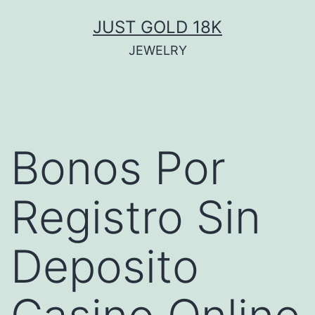
Skip
JUST GOLD 18K
to
JEWELRY
content
Bonos Por
Registro Sin
Deposito