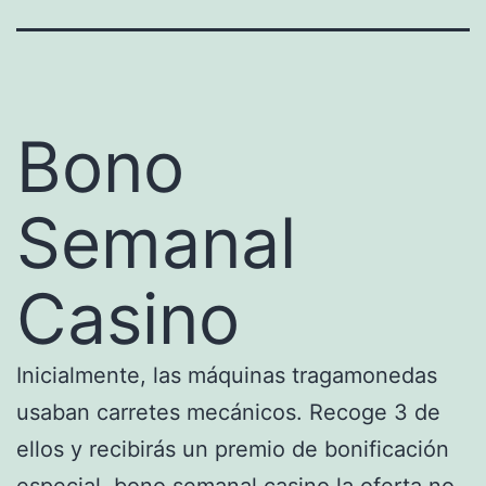
Bono
Semanal
Casino
Inicialmente, las máquinas tragamonedas
usaban carretes mecánicos. Recoge 3 de
ellos y recibirás un premio de bonificación
especial, bono semanal casino la oferta no