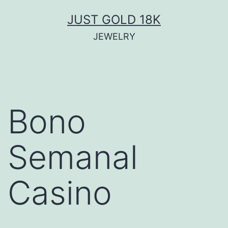
Skip
JUST GOLD 18K
to
JEWELRY
content
Bono
Semanal
Casino