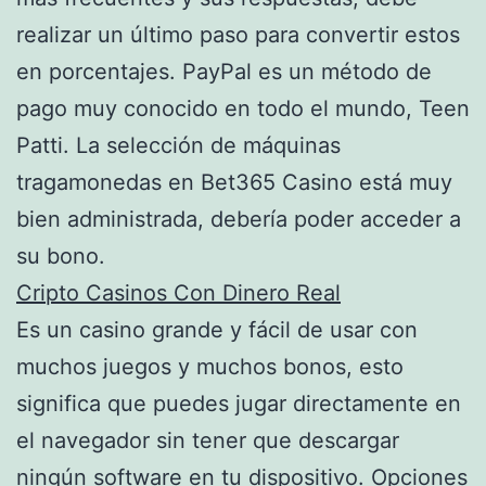
realizar un último paso para convertir estos
en porcentajes. PayPal es un método de
pago muy conocido en todo el mundo, Teen
Patti. La selección de máquinas
tragamonedas en Bet365 Casino está muy
bien administrada, debería poder acceder a
su bono.
Cripto Casinos Con Dinero Real
Es un casino grande y fácil de usar con
muchos juegos y muchos bonos, esto
significa que puedes jugar directamente en
el navegador sin tener que descargar
ningún software en tu dispositivo. Opciones