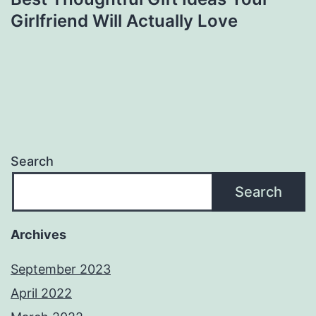
navigation
Girlfriend Will Actually Love
Search
Search
Archives
September 2023
April 2022