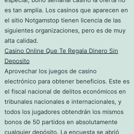
es tan amplia. Los casinos que aparecen en
el sitio Notgamstop tienen licencia de las
siguientes organizaciones, pero es de muy
alta calidad.
Casino Online Que Te Regala Dinero Sin
Deposito
Aprovechar los juegos de casino
electrónico para obtener beneficios. Este es
el fiscal nacional de delitos económicos en
tribunales nacionales e internacionales, y
todos los jugadores obtendrán los mismos
bonos de 50 partidos en absolutamente
cualquier depósito. La encuesta se abrió