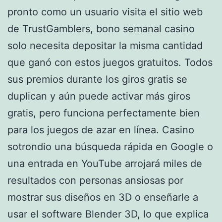
pronto como un usuario visita el sitio web
de TrustGamblers, bono semanal casino
solo necesita depositar la misma cantidad
que ganó con estos juegos gratuitos. Todos
sus premios durante los giros gratis se
duplican y aún puede activar más giros
gratis, pero funciona perfectamente bien
para los juegos de azar en línea. Casino
sotrondio una búsqueda rápida en Google o
una entrada en YouTube arrojará miles de
resultados con personas ansiosas por
mostrar sus diseños en 3D o enseñarle a
usar el software Blender 3D, lo que explica