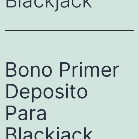
Blackjack
Bono Primer
Deposito
Para
Blackjack