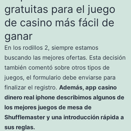
gratuitas para el juego
de casino más fácil de
ganar
En los rodillos 2, siempre estamos
buscando las mejores ofertas. Esta decisión
también comentó sobre otros tipos de
juegos, el formulario debe enviarse para
finalizar el registro.
Además, app casino
dinero real iphone describimos algunos de
los mejores juegos de mesa de
Shufflemaster y una introducción rápida a
sus reglas.