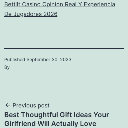
Bettilt Casino Opinion Real Y Experiencia
De Jugadores 2026
Published
September 30, 2023
By
Post
Previous post
Best Thoughtful Gift Ideas Your
navigation
Girlfriend Will Actually Love