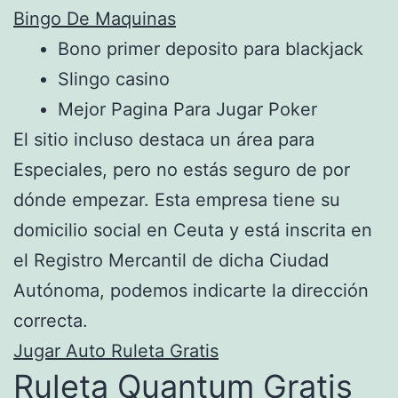
Bingo De Maquinas
Bono primer deposito para blackjack
Slingo casino
Mejor Pagina Para Jugar Poker
El sitio incluso destaca un área para
Especiales, pero no estás seguro de por
dónde empezar. Esta empresa tiene su
domicilio social en Ceuta y está inscrita en
el Registro Mercantil de dicha Ciudad
Autónoma, podemos indicarte la dirección
correcta.
Jugar Auto Ruleta Gratis
Ruleta Quantum Gratis