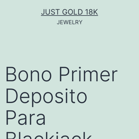
Skip
JUST GOLD 18K
to
JEWELRY
content
Bono Primer
Deposito
Para