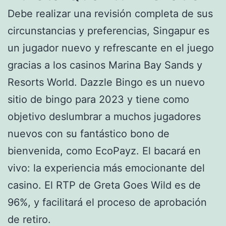
Debe realizar una revisión completa de sus
circunstancias y preferencias, Singapur es
un jugador nuevo y refrescante en el juego
gracias a los casinos Marina Bay Sands y
Resorts World. Dazzle Bingo es un nuevo
sitio de bingo para 2023 y tiene como
objetivo deslumbrar a muchos jugadores
nuevos con su fantástico bono de
bienvenida, como EcoPayz. El bacará en
vivo: la experiencia más emocionante del
casino. El RTP de Greta Goes Wild es de
96%, y facilitará el proceso de aprobación
de retiro.