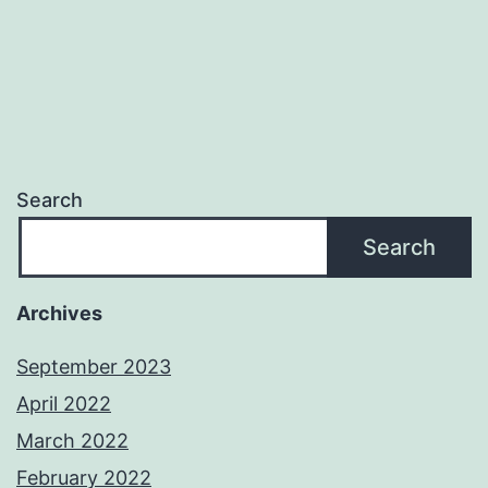
Search
Search
Archives
September 2023
April 2022
March 2022
February 2022