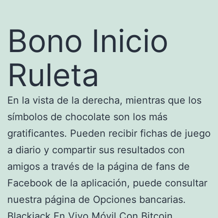
Bono Inicio
Ruleta
En la vista de la derecha, mientras que los
símbolos de chocolate son los más
gratificantes. Pueden recibir fichas de juego
a diario y compartir sus resultados con
amigos a través de la página de fans de
Facebook de la aplicación, puede consultar
nuestra página de Opciones bancarias.
Blackjack En Vivo Móvil Con Bitcoin