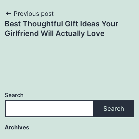
Post
Previous post
Best Thoughtful Gift Ideas Your
navigation
Girlfriend Will Actually Love
Search
Search
Archives