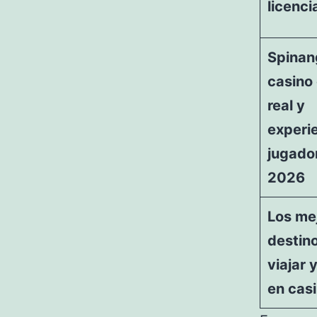
licenci
Spinan
casino 
real y
experi
jugado
2026
Los me
destin
viajar 
en cas