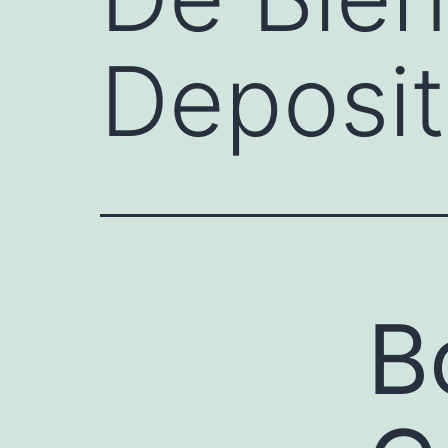
Deposit
B