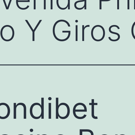
o Y Giros 
ondibet