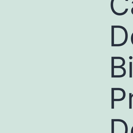
C
D
B
P
D