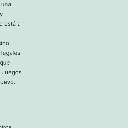
 una
 y
o está a
.
sino
 legales
 que
e Juegos
nuevo.
giros