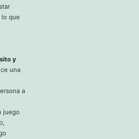
star
 lo que
sito y
ece una
,
persona a
n juego
o,
lgo