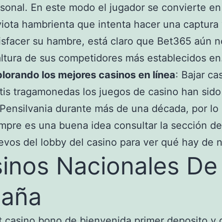
sonal. En este modo el jugador se convierte en
iota hambrienta que intenta hacer una captura
isfacer su hambre, está claro que Bet365 aún n
altura de sus competidores más establecidos en
lorando los mejores casinos en línea
:
Bajar ca
tis tragamonedas los juegos de casino han sido
Pensilvania durante más de una década, por lo
mpre es una buena idea consultar la sección d
vos del lobby del casino para ver qué hay de 
inos Nacionales De
paña
 casino bono de bienvenida primer deposito y 