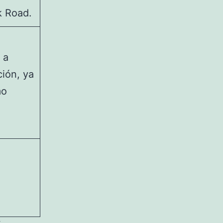
k Road.
 a
ción, ya
mo