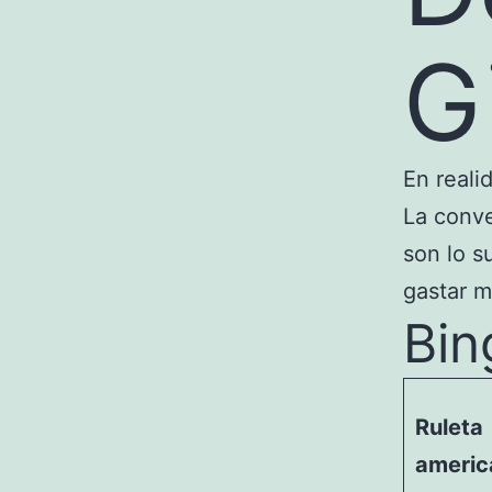
G
En reali
La conve
son lo s
gastar m
Bin
Ruleta
americ