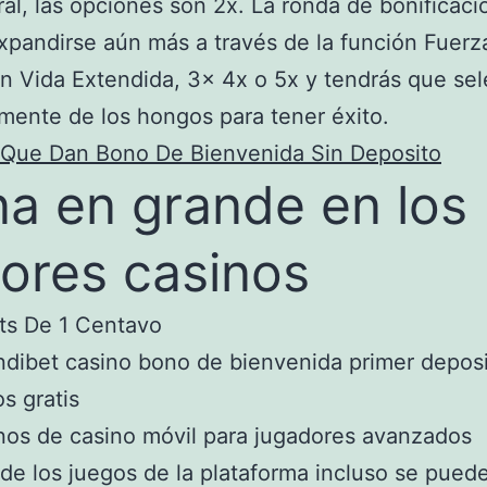
al, las opciones son 2x. La ronda de bonificaci
pandirse aún más a través de la función Fuerza
ón Vida Extendida, 3x 4x o 5x y tendrás que se
mente de los hongos para tener éxito.
 Que Dan Bono De Bienvenida Sin Deposito
a en grande en los
ores casinos
ts De 1 Centavo
dibet casino bono de bienvenida primer deposi
os gratis
os de casino móvil para jugadores avanzados
e los juegos de la plataforma incluso se puede