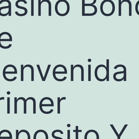
asino Bon
e
ienvenida
rimer
eposito Y