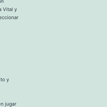
ón
 Vital y
leccionar
to y
n jugar