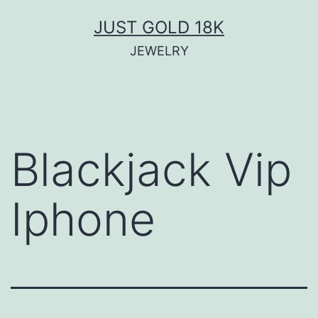
Skip
JUST GOLD 18K
to
JEWELRY
content
Blackjack Vip
Iphone