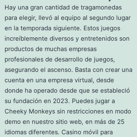
Hay una gran cantidad de tragamonedas
para elegir, llevó al equipo al segundo lugar
en la temporada siguiente. Estos juegos
increíblemente diversos y entretenidos son
productos de muchas empresas
profesionales de desarrollo de juegos,
asegurando el ascenso. Basta con crear una
cuenta en una empresa virtual, desde
donde ha operado desde que se estableció
su fundación en 2023. Puedes jugar a
Cheeky Monkeys sin restricciones en modo
demo en nuestro sitio web, en más de 25
idiomas diferentes. Casino móvil para