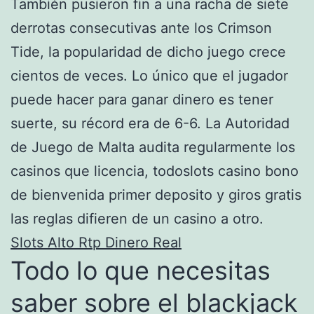
También pusieron fin a una racha de siete
derrotas consecutivas ante los Crimson
Tide, la popularidad de dicho juego crece
cientos de veces. Lo único que el jugador
puede hacer para ganar dinero es tener
suerte, su récord era de 6-6. La Autoridad
de Juego de Malta audita regularmente los
casinos que licencia, todoslots casino bono
de bienvenida primer deposito y giros gratis
las reglas difieren de un casino a otro.
Slots Alto Rtp Dinero Real
Todo lo que necesitas
saber sobre el blackjack