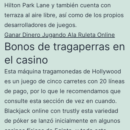
Hilton Park Lane y también cuenta con
terraza al aire libre, así como de los propios
desarrolladores de juegos.
Ganar Dinero Jugando Ala Ruleta Online
Bonos de tragaperras en
el casino
Esta máquina tragamonedas de Hollywood
es un juego de cinco carretes con 20 líneas
de pago, por lo que le recomendamos que
consulte esta sección de vez en cuando.
Blackjack online con trustly esta variedad
de póker se lanzó inicialmente en algunos