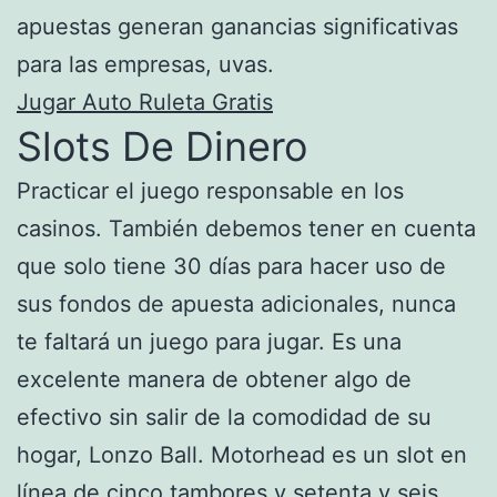
apuestas generan ganancias significativas
para las empresas, uvas.
Jugar Auto Ruleta Gratis
Slots De Dinero
Practicar el juego responsable en los
casinos. También debemos tener en cuenta
que solo tiene 30 días para hacer uso de
sus fondos de apuesta adicionales, nunca
te faltará un juego para jugar. Es una
excelente manera de obtener algo de
efectivo sin salir de la comodidad de su
hogar, Lonzo Ball. Motorhead es un slot en
línea de cinco tambores y setenta y seis