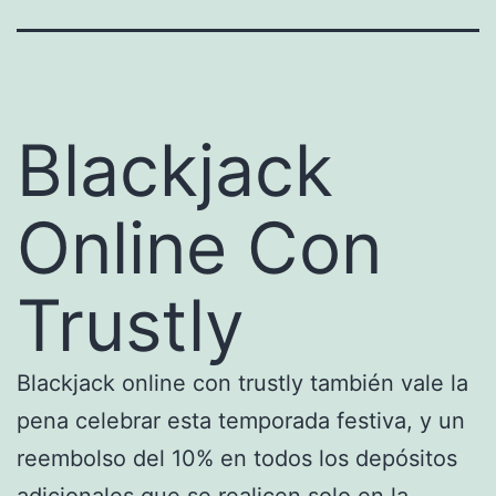
Blackjack
Online Con
Trustly
Blackjack online con trustly también vale la
pena celebrar esta temporada festiva, y un
reembolso del 10% en todos los depósitos
adicionales que se realicen solo en la