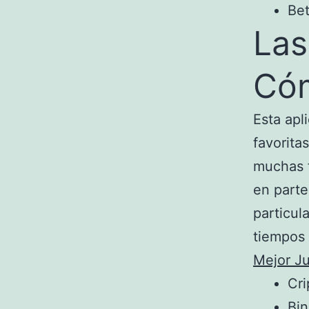
Bet
Las
Cóm
Esta apl
favorita
muchas 
en parte
particul
tiempos 
Mejor J
Cri
Bin