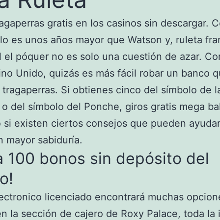
agaperras gratis en los casinos sin descargar.
o es unos años mayor que Watson y, ruleta fr
ll el póquer no es solo una cuestión de azar. C
ino Unido, quizás es más fácil robar un banco 
tragaperras. Si obtienes cinco del símbolo de l
a o del símbolo del Ponche, giros gratis mega bal
si existen ciertos consejos que pueden ayudar
n mayor sabiduría.
 100 bonos sin depósito del
o!
ectronico licenciado encontrará muchas opcion
en la sección de cajero de Roxy Palace, toda la 