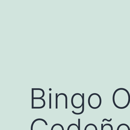
Skip
to
content
Bingo O
Cedeño