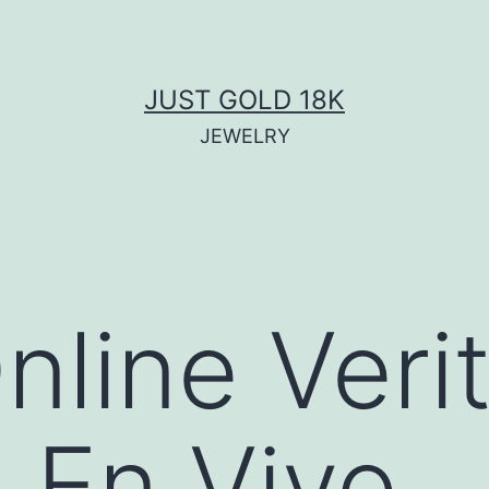
JUST GOLD 18K
JEWELRY
nline Veri
 En Vivo