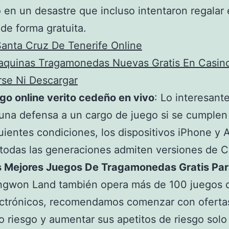
ó en un desastre que incluso intentaron regalar 
de forma gratuita.
anta Cruz De Tenerife Online
aquinas Tragamonedas Nuevas Gratis En Casino
rse Ni Descargar
go online verito cedeño en vivo
: Lo interesant
una defensa a un cargo de juego si se cumplen 
uientes condiciones, los dispositivos iPhone y 
todas las generaciones admiten versiones de 
s Mejores Juegos De Tragamonedas Gratis Par
ngwon Land también opera más de 100 juegos 
ctrónicos, recomendamos comenzar con oferta
o riesgo y aumentar sus apetitos de riesgo solo