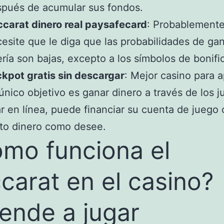
pués de acumular sus fondos.
carat dinero real paysafecard
: Probablement
esite que le diga que las probabilidades de gan
ería son bajas, excepto a los símbolos de bonifi
kpot gratis sin descargar
: Mejor casino para a
único objetivo es ganar dinero a través de los 
r en línea, puede financiar su cuenta de juego
to dinero como desee.
mo funciona el
carat en el casino?
ende a jugar