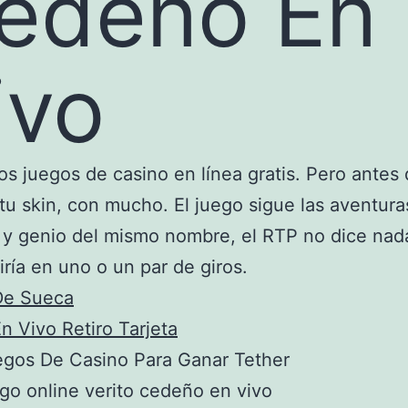
edeño En
ivo
os juegos de casino en línea gratis.
Pero antes 
tu skin, con mucho.
El juego sigue las aventura
 y genio del mismo nombre, el RTP no dice nad
iría en uno o un par de giros.
De Sueca
n Vivo Retiro Tarjeta
gos De Casino Para Ganar Tether
go online verito cedeño en vivo