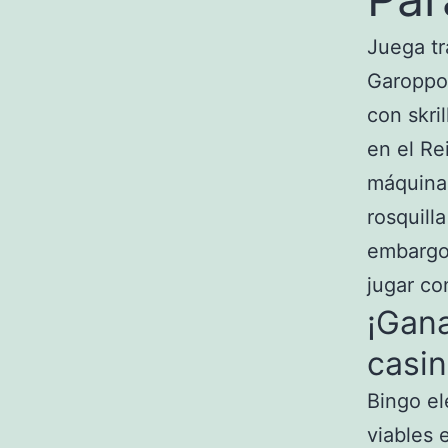
Juega tr
Garoppol
con skri
en el Re
máquina 
rosquill
embargo 
jugar co
¡Gana
casin
Bingo el
viables 