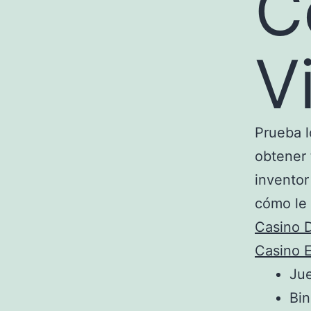
C
V
Prueba l
obtener 
inventor
cómo le 
Casino 
Casino E
Jue
Bin