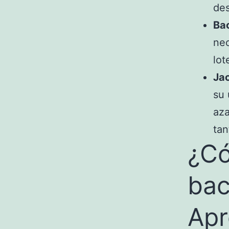
des
Bac
nec
lot
Jac
su 
aza
tan
¿Có
bac
Apr