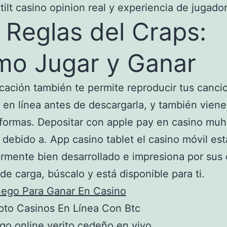
tilt casino opinion real y experiencia de jugad
 Reglas del Craps:
o Jugar y Ganar
icación también te permite reproducir tus canci
s en línea antes de descargarla, y también vien
formas. Depositar con apple pay en casino m
 debido a. App casino tablet el casino móvil est
armente bien desarrollado e impresiona por sus 
de carga, búscalo y está disponible para ti.
uego Para Ganar En Casino
pto Casinos En Línea Con Btc
go online verito cedeño en vivo