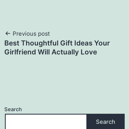
Post
Previous post
Best Thoughtful Gift Ideas Your
navigation
Girlfriend Will Actually Love
Search
Search