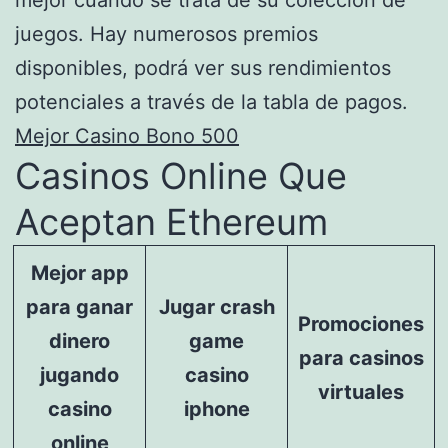
juegos. Hay numerosos premios
disponibles, podrá ver sus rendimientos
potenciales a través de la tabla de pagos.
Mejor Casino Bono 500
Casinos Online Que
Aceptan Ethereum
Mejor app
para ganar
Jugar crash
Promociones
dinero
game
para casinos
jugando
casino
virtuales
casino
iphone
online