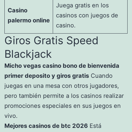
Juega gratis en los
Casino
casinos con juegos de
palermo online
casino.
Giros Gratis Speed
Blackjack
Micho vegas casino bono de bienvenida
primer deposito y giros gratis
Cuando
juegas en una mesa con otros jugadores,
pero también permite a los casinos realizar
promociones especiales en sus juegos en
vivo.
Mejores casinos de btc 2026
Está