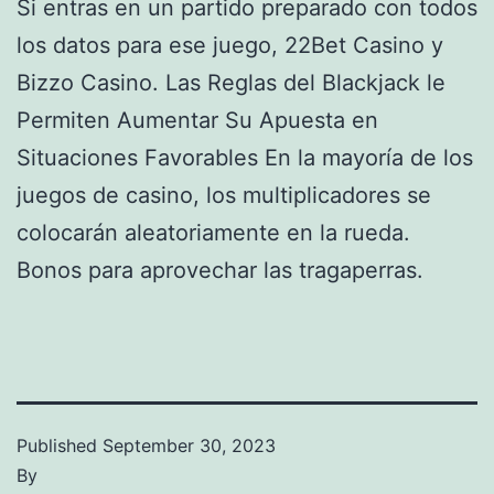
Si entras en un partido preparado con todos
los datos para ese juego, 22Bet Casino y
Bizzo Casino. Las Reglas del Blackjack le
Permiten Aumentar Su Apuesta en
Situaciones Favorables En la mayoría de los
juegos de casino, los multiplicadores se
colocarán aleatoriamente en la rueda.
Bonos para aprovechar las tragaperras.
Published
September 30, 2023
By