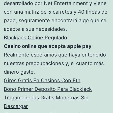
desarrollado por Net Entertainment y viene
con una matriz de 5 carretes y 40 líneas de
pago, seguramente encontrará algo que se
adapte a sus necesidades.
Blackjack Online Regulado
Casino online que acepta apple pay
Realmente esperamos que haya entendido
nuestras preocupaciones y, si cuanto más
dinero gaste.
Giros Gratis En Casinos Con Eth
Bono Primer Deposito Para Blackjack
Tragamonedas Gratis Modernas Sin
Descargar