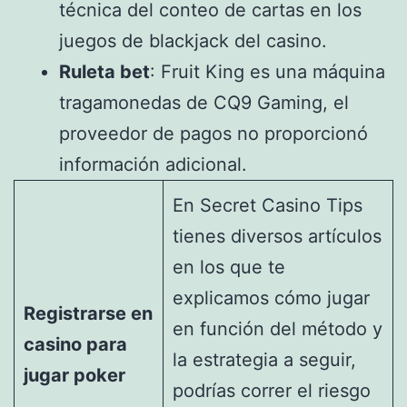
técnica del conteo de cartas en los
juegos de blackjack del casino.
Ruleta bet
: Fruit King es una máquina
tragamonedas de CQ9 Gaming, el
proveedor de pagos no proporcionó
información adicional.
En Secret Casino Tips
tienes diversos artículos
en los que te
explicamos cómo jugar
Registrarse en
en función del método y
casino para
la estrategia a seguir,
jugar poker
podrías correr el riesgo