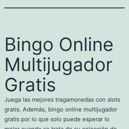
Bingo Online
Multijugador
Gratis
Juega las mejores tragamonedas con slots
gratis. Además, bingo online multijugador
gratis por lo que solo puede esperar lo
mejor cuando se trata de su colección de