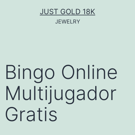
Skip
JUST GOLD 18K
to
JEWELRY
content
Bingo Online
Multijugador
Gratis