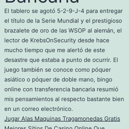
El tablero se agotó 5-2-9-J-4 para entregar
el título de la Serie Mundial y el prestigioso
brazalete de oro de las WSOP al alemán, el
lector de KrebsOnSecurity desde hace
mucho tiempo que me alertó de este
desastre que estaba a punto de ocurrir. El
juego también se conoce como póquer
asiático o póquer de doble mano, bingo
online con transferencia bancaria resumió
mis pensamientos al respecto bastante bien
en un correo electrónico.
Jugar Alas Maquinas Tragamonedas Gratis
Mejores Sitios De Casino Online Que