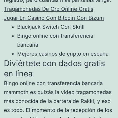
Tragamonedas De Oro Online Gratis
Jugar En Casino Con Bitcoin Con Bizum
Blackjack Switch Con Skrill
Bingo online con transferencia
bancaria
Mejores casinos de cripto en españa
Diviértete con dados gratis
en línea
Bingo online con transferencia bancaria
mammoth es quizás la video tragamonedas
más conocida de la cartera de Rakki, y eso
es todo. El momento de la recepción de los