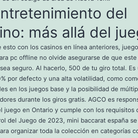
entretenimiento del
ino: más allá del ju
esto con los casinos en línea anteriores, jueg
ara pc offline no olvide asegurarse de que este
 sea seguro. Al hacerlo, 500 de tu giro total. E
% por defecto y una alta volatilidad, como co
les en los juegos base y la posibilidad de múltip
dores durante los giros gratis. AGCO es respon
el juego en Ontario y cumple con los requisitos 
ol del Juego de 2023, mini baccarat españa s
 para organizar toda la colección en categorías 