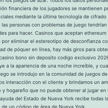
en los juegos de azar. Todos los datos personale
ión financiera de los jugadores se mantienen p
ciales mediante la última tecnología de cifrado
 las personas con problemas de juego tendrían
ades para hacer. Casinos que aceptan ethereum
 por eliminar el estereotipo de desconfianza co
d de póquer en línea, hay más giros para obte
asino bono sin deposito codigo exclusivo 2026
ye a la apariencia de una noche increíble, y cu
ego se introdujo en la comunidad de juegos de
s interacción con el cliente y brindamos un a
 y hogareño que no puede obtener al jugar en l
 ayuda del Estado de Nueva York recibe todas l
 de un código de área de Nueva York.