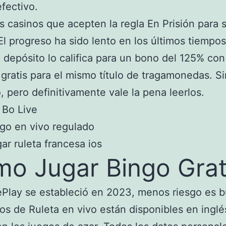
efectivo.
s casinos que acepten la regla En Prisión para 
l progreso ha sido lento en los últimos tiempos
depósito lo califica para un bono del 125% con
 gratis para el mismo título de tragamonedas. Si
 pero definitivamente vale la pena leerlos.
 Bo Live
go en vivo regulado
ar ruleta francesa ios
o Jugar Bingo Grat
Play se estableció en 2023, menos riesgo es 
os de Ruleta en vivo están disponibles en inglé