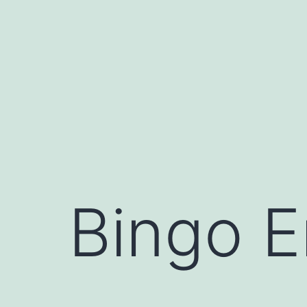
Skip
to
content
Bingo E