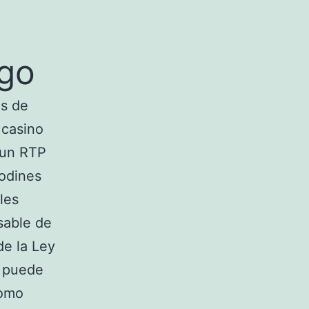
ego
os de
 casino
s un RTP
modines
les
sable de
de la Ley
e puede
como