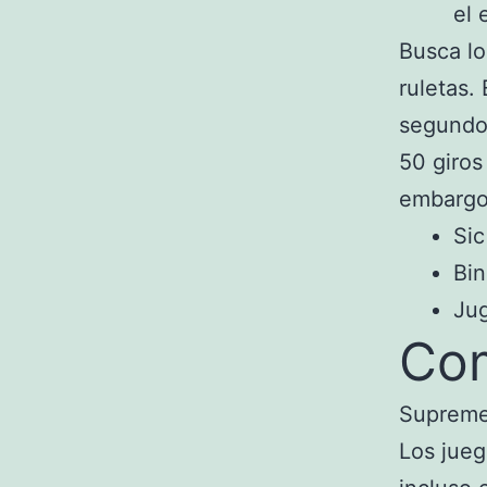
el 
Busca lo
ruletas.
E
segundo 
50 giros
embargo,
Sic
Bin
Jug
Com
Supreme
Los jueg