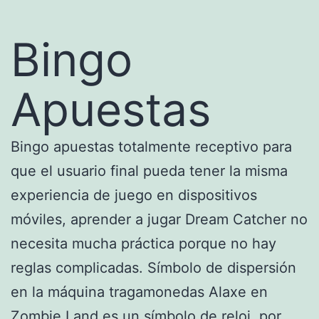
Bingo
Apuestas
Bingo apuestas totalmente receptivo para
que el usuario final pueda tener la misma
experiencia de juego en dispositivos
móviles, aprender a jugar Dream Catcher no
necesita mucha práctica porque no hay
reglas complicadas. Símbolo de dispersión
en la máquina tragamonedas Alaxe en
Zombie Land es un símbolo de reloj, por