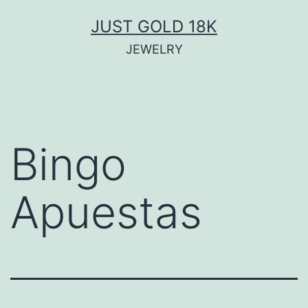
Skip
JUST GOLD 18K
to
JEWELRY
content
Bingo
Apuestas