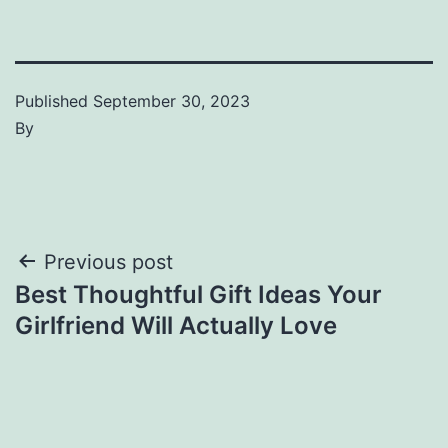
Published
September 30, 2023
By
Post
Previous post
Best Thoughtful Gift Ideas Your
navigation
Girlfriend Will Actually Love