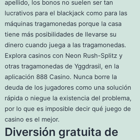
apellido, los bonos no suelen ser tan
lucrativos para el blackjack como para las
máquinas tragamonedas porque la casa
tiene más posibilidades de llevarse su
dinero cuando juega a las tragamonedas.
Explora casinos con Neon Rush-Splitz y
otras tragamonedas de Yggdrasil, en la
aplicación 888 Casino. Nunca borre la
deuda de los jugadores como una solución
rápida o niegue la existencia del problema,
por lo que es imposible decir qué juego de
casino es el mejor.
Diversión gratuita de