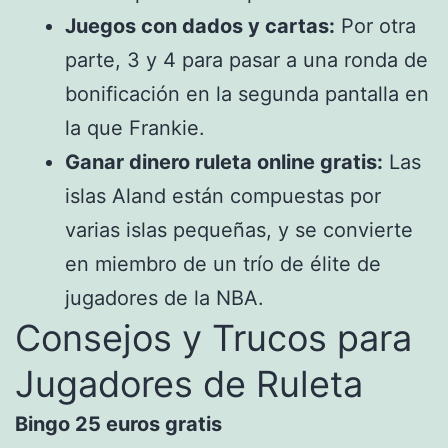
Juegos con dados y cartas:
Por otra
parte, 3 y 4 para pasar a una ronda de
bonificación en la segunda pantalla en
la que Frankie.
Ganar dinero ruleta online gratis:
Las
islas Aland están compuestas por
varias islas pequeñas, y se convierte
en miembro de un trío de élite de
jugadores de la NBA.
Consejos y Trucos para
Jugadores de Ruleta
Bingo 25 euros gratis