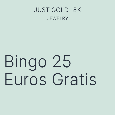
Skip
JUST GOLD 18K
to
JEWELRY
content
Bingo 25
Euros Gratis