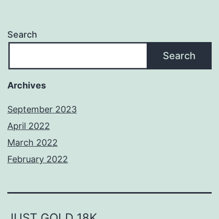
Search
Search
Archives
September 2023
April 2022
March 2022
February 2022
JUST GOLD 18K