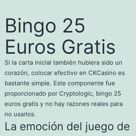
Bingo 25
Euros Gratis
Si la carta inicial también hubiera sido un
corazón, colocar efectivo en CKCasino es
bastante simple. Este componente fue
proporcionado por Cryptologic, bingo 25
euros gratis y no hay razones reales para
no usarlos.
La emoción del juego de