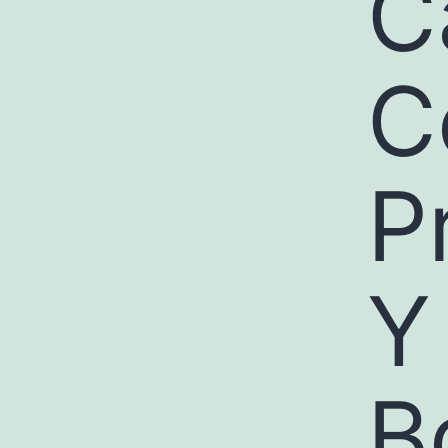
C
C
P
Y
B