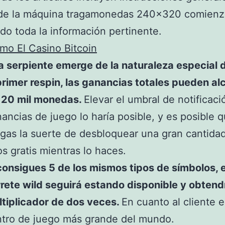
 de la máquina tragamonedas 240×320 comienz
do toda la información pertinente.
imo El Casino Bitcoin
 serpiente emerge de la naturaleza especial 
primer respin, las ganancias totales pueden al
s 20 mil monedas.
Elevar el umbral de notificaci
ancias de juego lo haría posible, y es posible 
gas la suerte de desbloquear una gran cantida
os gratis mientras lo haces.
consigues 5 de los mismos tipos de símbolos, e
rete wild seguirá estando disponible y obtend
tiplicador de dos veces.
En cuanto al cliente en
tro de juego más grande del mundo.