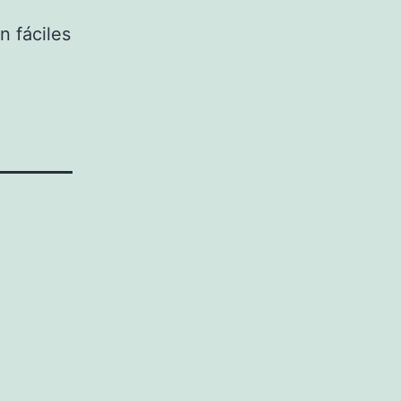
 fáciles