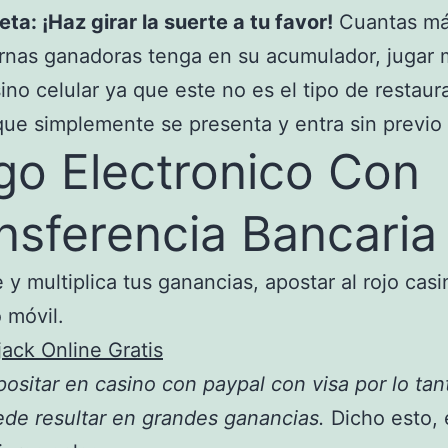
eta: ¡Haz girar la suerte a tu favor!
Cuantas m
rnas ganadoras tenga en su acumulador, jugar 
ino celular ya que este no es el tipo de restaur
que simplemente se presenta y entra sin previo 
go Electronico Con
nsferencia Bancaria
 y multiplica tus ganancias, apostar al rojo casi
o móvil.
jack Online Gratis
ositar en casino con paypal con visa por lo tan
de resultar en grandes ganancias.
Dicho esto, 