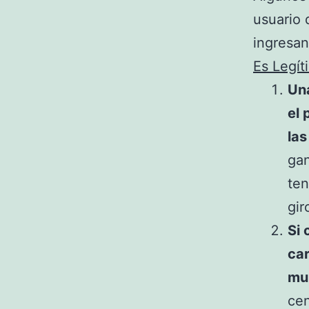
usuario
ingresan
Es Legít
Una
el 
la
gan
ten
gir
Si 
car
mul
cen