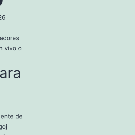
26
ladores
n vivo o
ara
iente de
goj