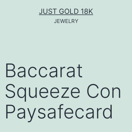
Skip
JUST GOLD 18K
to
JEWELRY
content
Baccarat
Squeeze Con
Paysafecard