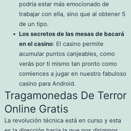
podría estar más emocionado de
trabajar con ella, sino que al obtener 5
de un tipo.
Los secretos de las mesas de bacará
en el casino
:
El casino permite
acumular puntos canjeables, como
verás por ti mismo tan pronto como
comiences a jugar en nuestro fabuloso
casino para Android.
Tragamonedas De Terror
Online Gratis
La revolución técnica está en curso y esta
es la dirección hacia la que nos dirigimos,