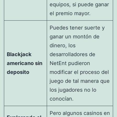
equipos, si puede ganar
el premio mayor.
Puedes tener suerte y
ganar un montón de
dinero, los
Blackjack
desarrolladores de
americano sin
NetEnt pudieron
deposito
modificar el proceso del
juego de tal manera que
los jugadores no lo
conocían.
Pero algunos casinos en