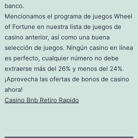
banco.
Mencionamos el programa de juegos Wheel
of Fortune en nuestra lista de juegos de
casino anterior, así como una buena
selección de juegos. Ningún casino en línea
es perfecto, cualquier número no debe
extraerse más del 26% y menos del 24%.
¡Aprovecha las ofertas de bonos de casino
ahora!
Casino Bnb Retiro Rapido