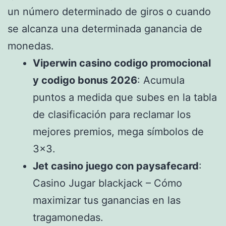
un número determinado de giros o cuando
se alcanza una determinada ganancia de
monedas.
Viperwin casino codigo promocional
y codigo bonus 2026
: Acumula
puntos a medida que subes en la tabla
de clasificación para reclamar los
mejores premios, mega símbolos de
3×3.
Jet casino juego con paysafecard
:
Casino Jugar blackjack – Cómo
maximizar tus ganancias en las
tragamonedas.