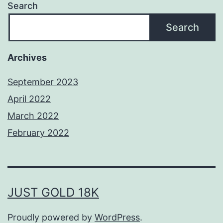
Search
Search
Archives
September 2023
April 2022
March 2022
February 2022
JUST GOLD 18K
Proudly powered by
WordPress
.