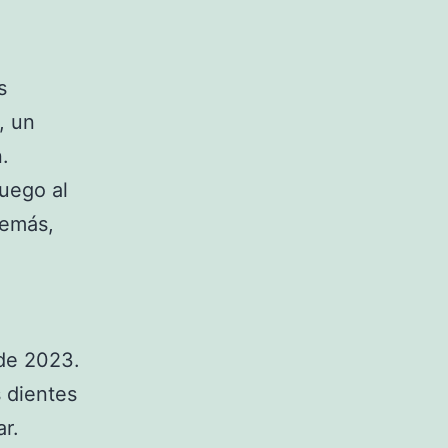
s
, un
.
juego al
demás,
 de 2023.
 dientes
r.