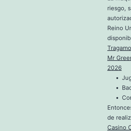
riesgo, 
autoriza
Reino Un
disponib
Tragamo
Mr Gree
2026
Jug
Bac
Con
Entonces
de reali
Casino O