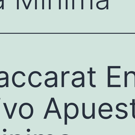
accarat E
ivo Apues