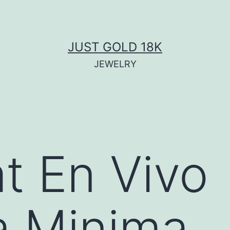
JUST GOLD 18K
JEWELRY
t En Vivo
a Minima