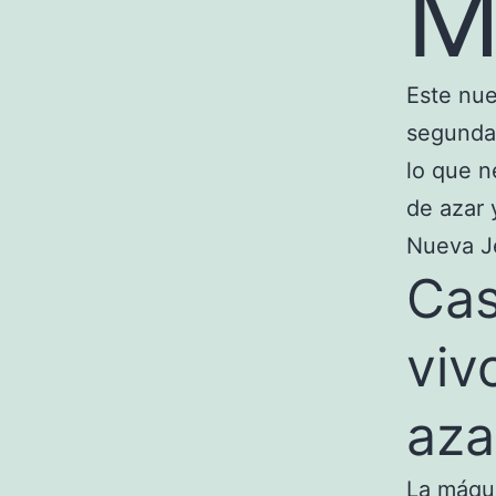
M
Este nue
segunda 
lo que n
de azar 
Nueva J
Cas
viv
aza
La máqui