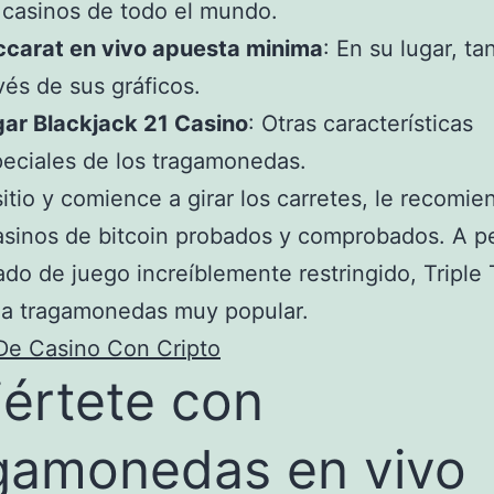
 casinos de todo el mundo.
ccarat en vivo apuesta minima
: En su lugar, ta
vés de sus gráficos.
ar Blackjack 21 Casino
: Otras características
eciales de los tragamonedas.
sitio y comience a girar los carretes, le recomi
asinos de bitcoin probados y comprobados. A p
do de juego increíblemente restringido, Triple
na tragamonedas muy popular.
De Casino Con Cripto
iértete con
gamonedas en vivo