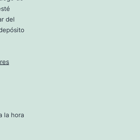
esté
r del
depósito
res
a la hora