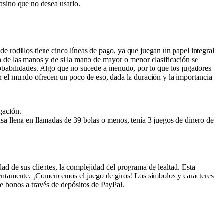
casino que no desea usarlo.
e rodillos tiene cinco líneas de pago, ya que juegan un papel integral
n de las manos y de si la mano de mayor o menor clasificación se
robabilidades. Algo que no sucede a menudo, por lo que los jugadores
en el mundo ofrecen un poco de eso, dada la duración y la importancia
gación.
sa llena en llamadas de 39 bolas o menos, tenía 3 juegos de dinero de
dad de sus clientes, la complejidad del programa de lealtad. Esta
lentamente. ¡Comencemos el juego de giros! Los símbolos y caracteres
e bonos a través de depósitos de PayPal.