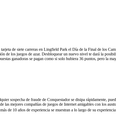
 tarjeta de siete carreras en Lingfield Park el Día de la Final de los Ca
 de los juegos de azar. Desbloquear un nuevo nivel te dará la posibili
puestas ganadoras se pagan como si solo hubiera 36 puntos, pero la may
quier sospecha de fraude de Conquestador se disipa rápidamente, puede 
 de las mejores compañías de juegos de Internet amigables con los austr
más de 10 años de experiencia se muestran a lo largo de su experiencia 