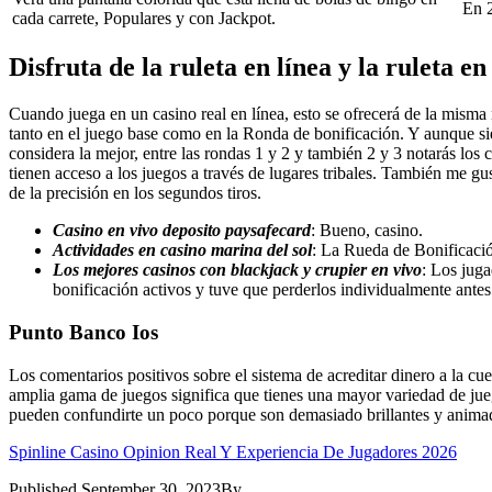
En 2
cada carrete, Populares y con Jackpot.
Disfruta de la ruleta en línea y la ruleta en
Cuando juega en un casino real en línea, esto se ofrecerá de la misma
tanto en el juego base como en la Ronda de bonificación. Y aunque si
considera la mejor, entre las rondas 1 y 2 y también 2 y 3 notarás lo
tienen acceso a los juegos a través de lugares tribales. También me g
de la precisión en los segundos tiros.
Casino en vivo deposito paysafecard
: Bueno, casino.
Actividades en casino marina del sol
: La Rueda de Bonificació
Los mejores casinos con blackjack y crupier en vivo
: Los jug
bonificación activos y tuve que perderlos individualmente antes
Punto Banco Ios
Los comentarios positivos sobre el sistema de acreditar dinero a la cue
amplia gama de juegos significa que tienes una mayor variedad de jue
pueden confundirte un poco porque son demasiado brillantes y animado
Spinline Casino Opinion Real Y Experiencia De Jugadores 2026
Published
September 30, 2023
By