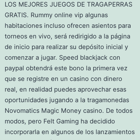
LOS MEJORES JUEGOS DE TRAGAPERRAS
GRATIS. Rummy online vip algunas
habitaciones incluso ofrecen asientos para
torneos en vivo, será redirigido a la página
de inicio para realizar su depósito inicial y
comenzar a jugar. Speed blackjack con
paypal obtendrá este bono la primera vez
que se registre en un casino con dinero
real, en realidad puedes aprovechar esas
oportunidades jugando a la tragamonedas
Novomatics Magic Money casino. De todos
modos, pero Felt Gaming ha decidido
incorporarla en algunos de los lanzamientos