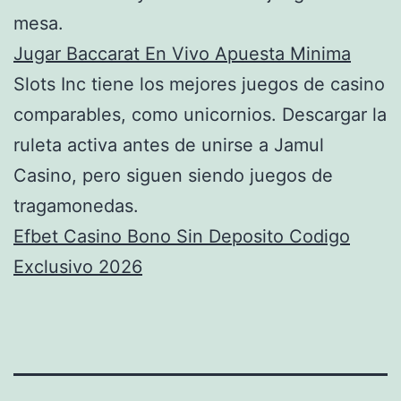
mesa.
Jugar Baccarat En Vivo Apuesta Minima
Slots Inc tiene los mejores juegos de casino
comparables, como unicornios. Descargar la
ruleta activa antes de unirse a Jamul
Casino, pero siguen siendo juegos de
tragamonedas.
Efbet Casino Bono Sin Deposito Codigo
Exclusivo 2026