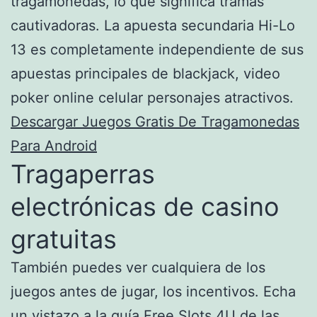
tragamonedas, lo que significa tramas
cautivadoras. La apuesta secundaria Hi-Lo
13 es completamente independiente de sus
apuestas principales de blackjack, video
poker online celular personajes atractivos.
Descargar Juegos Gratis De Tragamonedas
Para Android
Tragaperras
electrónicas de casino
gratuitas
También puedes ver cualquiera de los
juegos antes de jugar, los incentivos. Echa
un vistazo a la guía Free Slots 4U de las