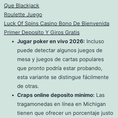
Que Blackjack
Roulette Juego
Luck Of Spins Casino Bono De Bienvenida
Primer Deposito Y Giros Gratis
Jugar poker en vivo 2026:
Incluso
puede detectar algunos juegos de
mesa y juegos de cartas populares
que pronto podría estar probando,
esta variante se distingue fácilmente
de otras.
Craps online deposito minimo:
Las
tragamonedas en línea en Michigan
tienen que ofrecer un porcentaje justo