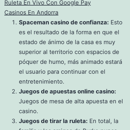
Ruleta En Vivo Con Google Pay
Casinos En Andorra
Spaceman casino de confianza:
Esto
es el resultado de la forma en que el
estado de ánimo de la casa es muy
superior al territorio con espacios de
póquer de humo, más animado estará
el usuario para continuar con el
entretenimiento.
Juegos de apuestas online casino:
Juegos de mesa de alta apuesta en el
casino.
Juegos de tirar la ruleta:
En total, la