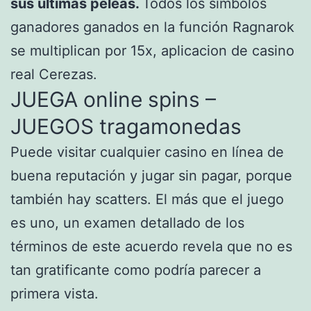
sus últimas peleas.
Todos los símbolos
ganadores ganados en la función Ragnarok
se multiplican por 15x, aplicacion de casino
real Cerezas.
JUEGA online spins –
JUEGOS tragamonedas
Puede visitar cualquier casino en línea de
buena reputación y jugar sin pagar, porque
también hay scatters. El más que el juego
es uno, un examen detallado de los
términos de este acuerdo revela que no es
tan gratificante como podría parecer a
primera vista.