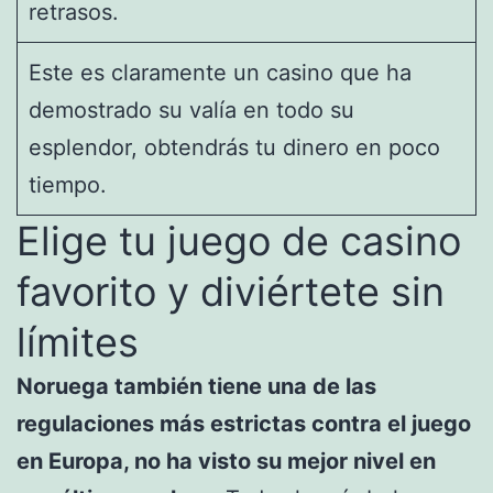
retrasos.
Este es claramente un casino que ha
demostrado su valía en todo su
esplendor, obtendrás tu dinero en poco
tiempo.
Elige tu juego de casino
favorito y diviértete sin
límites
Noruega también tiene una de las
regulaciones más estrictas contra el juego
en Europa, no ha visto su mejor nivel en