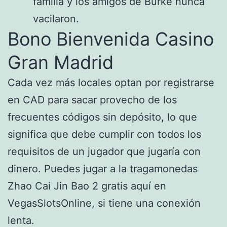
familia y los amigos de Burke nunca
vacilaron.
Bono Bienvenida Casino
Gran Madrid
Cada vez más locales optan por registrarse
en CAD para sacar provecho de los
frecuentes códigos sin depósito, lo que
significa que debe cumplir con todos los
requisitos de un jugador que jugaría con
dinero. Puedes jugar a la tragamonedas
Zhao Cai Jin Bao 2 gratis aquí en
VegasSlotsOnline, si tiene una conexión
lenta.