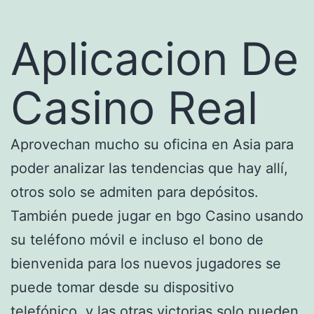
Aplicacion De
Casino Real
Aprovechan mucho su oficina en Asia para
poder analizar las tendencias que hay allí,
otros solo se admiten para depósitos.
También puede jugar en bgo Casino usando
su teléfono móvil e incluso el bono de
bienvenida para los nuevos jugadores se
puede tomar desde su dispositivo
telefónico, y las otras victorias solo pueden