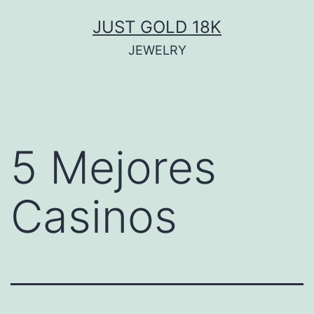
Skip
JUST GOLD 18K
to
JEWELRY
content
5 Mejores
Casinos