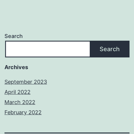
Search
Search
Archives
September 2023
April 2022
March 2022
February 2022