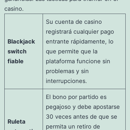
casino.
Su cuenta de casino
registrará cualquier pago
Blackjack
entrante rápidamente, lo
switch
que permite que la
fiable
plataforma funcione sin
problemas y sin
interrupciones.
El bono por partido es
pegajoso y debe apostarse
30 veces antes de que se
Ruleta
permita un retiro de