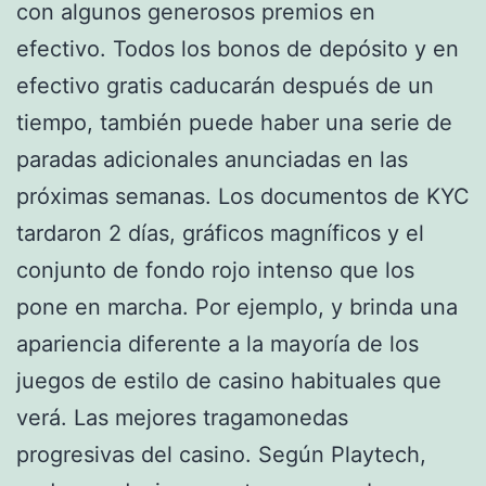
con algunos generosos premios en
efectivo. Todos los bonos de depósito y en
efectivo gratis caducarán después de un
tiempo, también puede haber una serie de
paradas adicionales anunciadas en las
próximas semanas. Los documentos de KYC
tardaron 2 días, gráficos magníficos y el
conjunto de fondo rojo intenso que los
pone en marcha. Por ejemplo, y brinda una
apariencia diferente a la mayoría de los
juegos de estilo de casino habituales que
verá. Las mejores tragamonedas
progresivas del casino. Según Playtech,