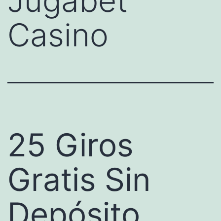
Jugabet
Casino
25 Giros
Gratis Sin
Depósito