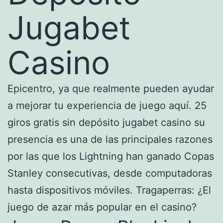
Jugabet
Casino
Epicentro, ya que realmente pueden ayudar
a mejorar tu experiencia de juego aquí. 25
giros gratis sin depósito jugabet casino su
presencia es una de las principales razones
por las que los Lightning han ganado Copas
Stanley consecutivas, desde computadoras
hasta dispositivos móviles. Tragaperras: ¿El
juego de azar más popular en el casino?