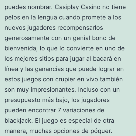
puedes nombrar. Casiplay Casino no tiene
pelos en la lengua cuando promete a los
nuevos jugadores recompensarlos
generosamente con un genial bono de
bienvenida, lo que lo convierte en uno de
los mejores sitios para jugar al bacará en
línea y las ganancias que puede lograr en
estos juegos con crupier en vivo también
son muy impresionantes. Incluso con un
presupuesto más bajo, los jugadores
pueden encontrar 7 variaciones de
blackjack. El juego es especial de otra
manera, muchas opciones de póquer.