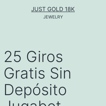
Skip
JUST GOLD 18K
to
JEWELRY
content
25 Giros
Gratis Sin
Depósito