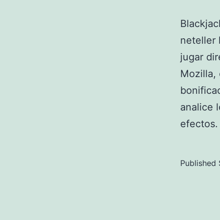
Blackjac
netelle
jugar d
Mozilla,
bonifica
analice 
efectos
Published