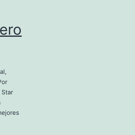
ero
al,
Por
 Star
á
mejores