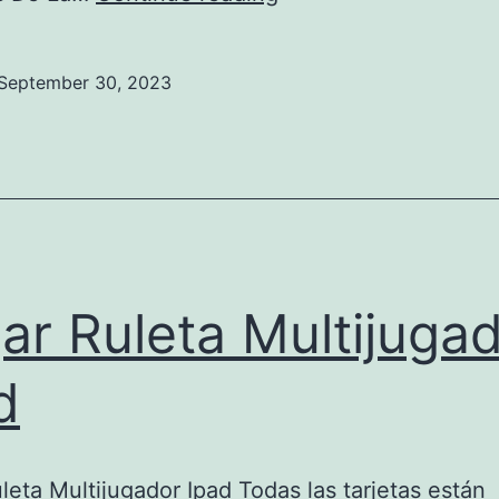
Casinos
Con
September 30, 2023
Dinero
Real
ar Ruleta Multijuga
d
leta Multijugador Ipad Todas las tarjetas están