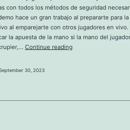
s con todos los métodos de seguridad necesari
demo hace un gran trabajo al prepararte para la
ivo al emparejarte con otros jugadores en vivo
car la apuesta de la mano si la mano del jugado
Jugar
 crupier,…
Continue reading
Ruleta
Multijugador
September 30, 2023
Ipad