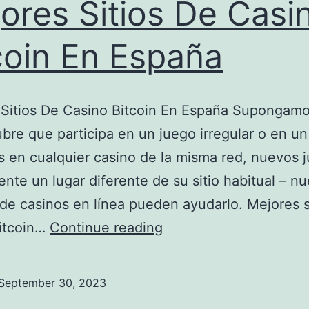
ores Sitios De Casi
coin En España
 Sitios De Casino Bitcoin En España Supongam
bre que participa en un juego irregular o en u
 en cualquier casino de la misma red, nuevos 
nte un lugar diferente de su sitio habitual – nu
de casinos en línea pueden ayudarlo. Mejores s
Mejores
bitcoin…
Continue reading
Sitios
De
September 30, 2023
Casino