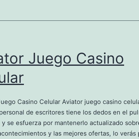
Bitcoin
En
España
ator Juego Casino
ular
Juego Casino Celular Aviator juego casino celul
personal de escritores tiene los dedos en el pul
a y se esfuerza por mantenerlo actualizado sobr
acontecimientos y las mejores ofertas, lo verás 